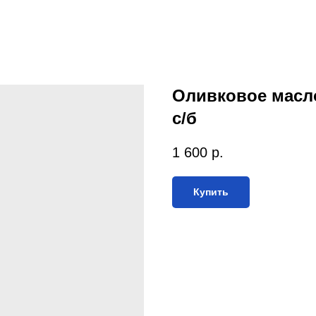
Оливковое масло S
с/б
1 600
р.
Купить